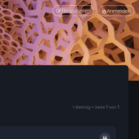
Registrieren
Anmelden
1 Beitrag • Seite
1
von
1
Zitat