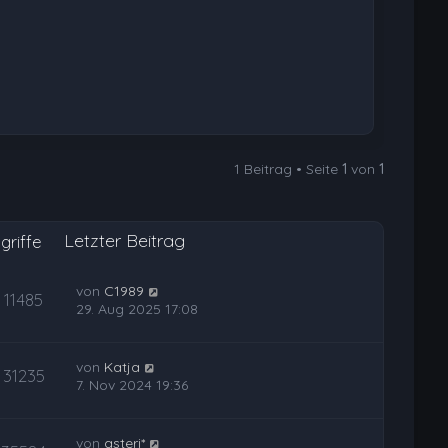
n
1 Beitrag • Seite
1
von
1
Letzter Beitrag
griffe
von
C1989
11485
29. Aug 2025 17:08
von
Katja
31235
7. Nov 2024 19:36
von
asteri*