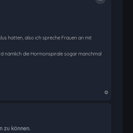
us hatten, also ich spreche Frauen an mit
wird nämlich die Hormonspirale sogar manchmal
N
a
c
h
o
b
n zu können.
e