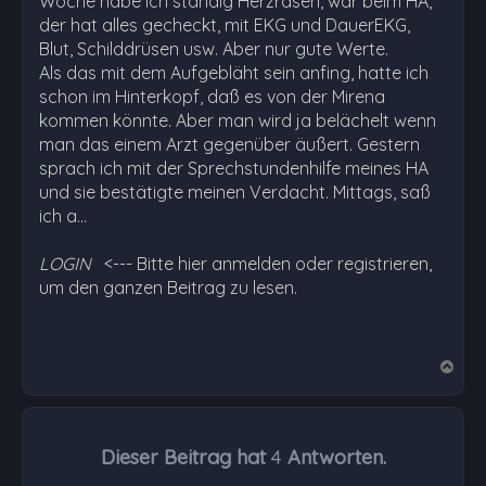
Woche habe ich ständig Herzrasen, war beim HA,
der hat alles gecheckt, mit EKG und DauerEKG,
Blut, Schilddrüsen usw. Aber nur gute Werte.
Als das mit dem Aufgebläht sein anfing, hatte ich
schon im Hinterkopf, daß es von der Mirena
kommen könnte. Aber man wird ja belächelt wenn
man das einem Arzt gegenüber äußert. Gestern
sprach ich mit der Sprechstundenhilfe meines HA
und sie bestätigte meinen Verdacht. Mittags, saß
ich a…
LOGIN
<--- Bitte hier anmelden oder registrieren,
um den ganzen Beitrag zu lesen.
N
a
c
h
Dieser Beitrag hat
4
Antworten.
o
b