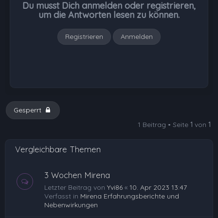
Du musst Dich anmelden oder registrieren,
e
um die Antworten lesen zu können.
n
Registrieren
Anmelden
Gesperrt
1 Beitrag • Seite
1
von
1
Vergleichbare Themen
3 Wochen Mirena
Letzter Beitrag von
Yvi86
«
10. Apr 2023 13:47
Verfasst in
Mirena Erfahrungsberichte und
Nebenwirkungen