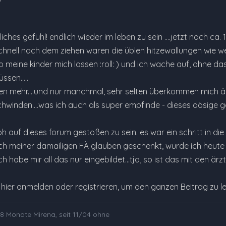
rrliches gefühl! endlich wieder im leben zu sein ....jetzt nach 
schnell nach dem ziehen waren die üblen hitzewallungen wie w
o meine kinder mich lassen :roll: ) und ich wache auf, ohne 
sen.....
en mehr....und nur manchmal, sehr selten überkommen mich ängs
hwinden....was ich auch als super empfinde - dieses dösige ge
roh auf dieses forum gestoßen zu sein. es war ein schritt in die
 ich meiner damailigen FÄ glauben geschenkt, würde ich heute
h habe mir all das nur eingebildet...tja, so ist das mit den ärzt
e hier anmelden oder registrieren, um den ganzen Beitrag zu l
 8 Monate Mirena, seit 11/04 ohne