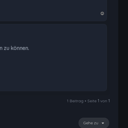
N
a
c
h
o
b
n zu können.
e
n
1 Beitrag • Seite
1
von
1
Gehe zu