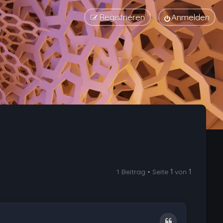
Registrieren
Anmelden
1 Beitrag • Seite
1
von
1
Zitat