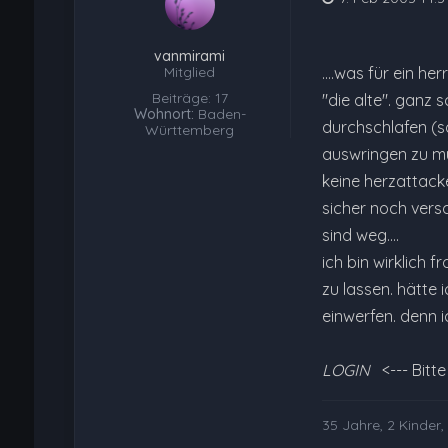
vanmirami
Mitglied
....was für ein he
Beiträge: 17
"die alte". ganz 
Wohnort:
Baden-
durchschlafen (s
Württemberg
auswringen zu müs
keine herzattack
sicher noch versc
sind weg....
ich bin wirklich f
zu lassen. hätte
einwerfen. denn ic
LOGIN
<--- Bitt
35 Jahre, 2 Kinder,