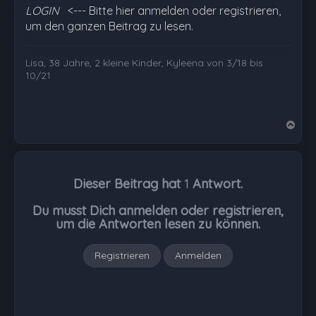
LOGIN
<--- Bitte hier anmelden oder registrieren,
um den ganzen Beitrag zu lesen.
Lisa, 38 Jahre, 2 kleine Kinder, Kyleena von 3/18 bis
10/21
N
a
c
h
Dieser Beitrag hat
1
Antwort.
o
b
Du musst Dich anmelden oder registrieren,
e
um die Antworten lesen zu können.
n
Registrieren
Anmelden