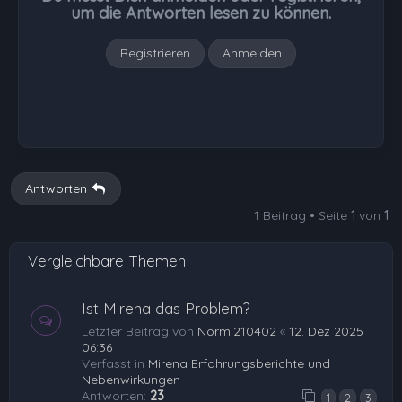
e
um die Antworten lesen zu können.
n
Registrieren
Anmelden
Antworten
1 Beitrag • Seite
1
von
1
Vergleichbare Themen
Ist Mirena das Problem?
Letzter Beitrag von
Normi210402
«
12. Dez 2025
06:36
Verfasst in
Mirena Erfahrungsberichte und
Nebenwirkungen
Antworten:
23
1
2
3