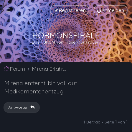
Registrieren
Anmelden
Forum
Mirena Erfahrungsberichte und Nebenwirkungen
Mirena entfernt, bin voll auf
Medikamentenentzug
Antworten
1 Beitrag • Seite
1
von
1