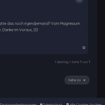
l. Hatte das noch irgendjemand? Vom Magnesium
. Danke im Voraus, 🙋‍♀️
N
a
c
1 Beitrag • Seite
1
von
1
h
o
b
e
Gehe zu
n
Nutzungsbedingungen
Datenschutz
Alle Cookies löschen