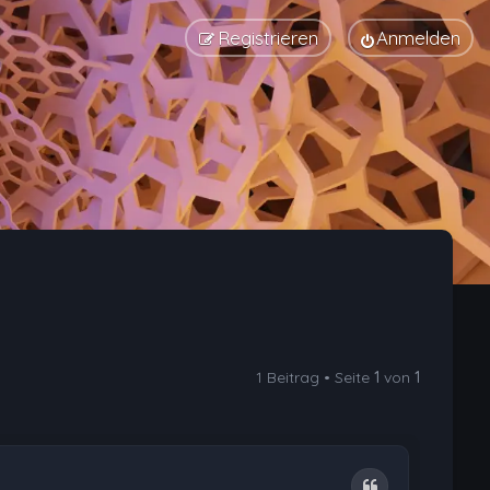
Registrieren
Anmelden
1 Beitrag • Seite
1
von
1
Zitat