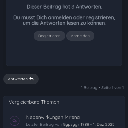
h
Dieser Beitrag hat
8
Antworten.
o
b
Du musst Dich anmelden oder registrieren,
e
um die Antworten lesen zu können.
n
Registrieren
Anmelden
Antworten
1 Beitrag • Seite
1
von
1
Vergleichbare Themen
Nebenwirkungen Mirena
Letzter Beitrag von
Gypsygirl1988
«
1. Dez 2025