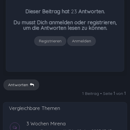
h
Dieser Beitrag hat
23
Antworten.
o
b
Du musst Dich anmelden oder registrieren,
e
um die Antworten lesen zu können.
n
Registrieren
Anmelden
Antworten
1 Beitrag • Seite
1
von
1
Vergleichbare Themen
3 Wochen Mirena