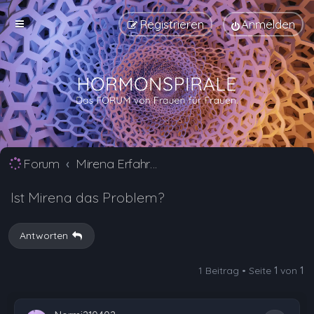
Registrieren
Anmelden
Forum
Mirena Erfahrungsberichte und Nebenwirkungen
Ist Mirena das Problem?
Antworten
1 Beitrag • Seite
1
von
1