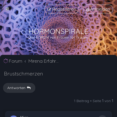
Registrieren
Anmelden
Forum
Mirena Erfahrungsberichte und Nebenwirkungen
Brustschmerzen
Antworten
1 Beitrag • Seite
1
von
1