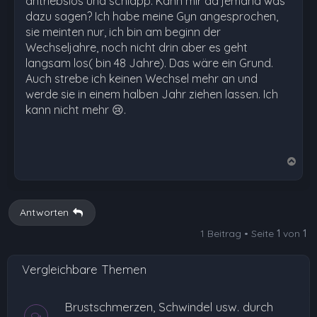
antriebslos und schlapp. Kann mir da jemand was
dazu sagen? Ich habe meine Gyn angesprochen,
sie meinten nur, ich bin am beginn der
Wechseljahre, noch nicht drin aber es geht
langsam los( bin 48 Jahre). Das wäre ein Grund.
Auch strebe ich keinen Wechsel mehr an und
werde sie in einem halben Jahr ziehen lassen. Ich
kann nicht mehr 😢.
N
a
c
h
Antworten
o
1 Beitrag • Seite
1
von
1
b
e
Vergleichbare Themen
n
Brustschmerzen, Schwindel usw. durch