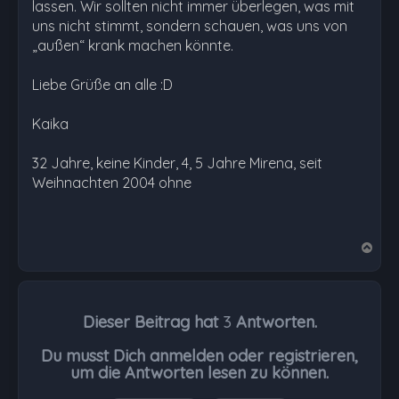
lassen. Wir sollten nicht immer überlegen, was mit
uns nicht stimmt, sondern schauen, was uns von
„außen“ krank machen könnte.
Liebe Grüße an alle :D
Kaika
32 Jahre, keine Kinder, 4, 5 Jahre Mirena, seit
Weihnachten 2004 ohne
N
a
c
h
Dieser Beitrag hat
3
Antworten.
o
b
Du musst Dich anmelden oder registrieren,
e
um die Antworten lesen zu können.
n