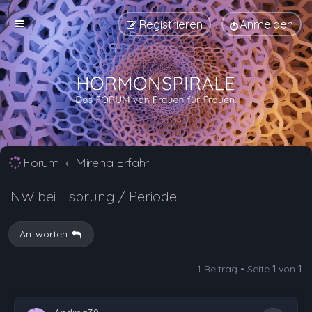
Registrieren
Anmelden
Forum
Mirena Erfahrungsberichte und Nebenwirkungen
NW bei Eisprung / Periode
Antworten
1 Beitrag • Seite
1
von
1