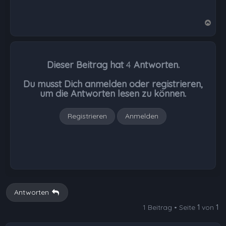
N
a
c
h
Dieser Beitrag hat
4
Antworten.
o
b
Du musst Dich anmelden oder registrieren,
e
um die Antworten lesen zu können.
n
Registrieren
Anmelden
Antworten
1 Beitrag • Seite
1
von
1