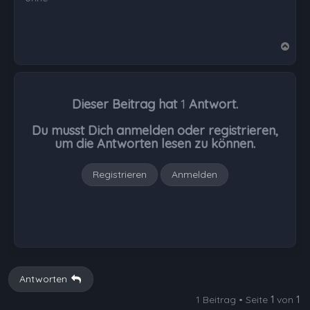
N
a
c
h
Dieser Beitrag hat
1
Antwort.
o
b
Du musst Dich anmelden oder registrieren,
e
um die Antworten lesen zu können.
n
Registrieren
Anmelden
Antworten
1 Beitrag • Seite
1
von
1