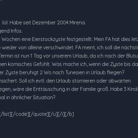
:lol: Habe seit Dezember 2004 Mirena.
end Infos.
 Wochen eine Eierstockzyste festgestellt. Mein FA hat dies le
 wieder von alleine verschwindet. FA meint, ich soll die näch
ermin ist nun 1 Tag vor unserem Urlaub, da ich nach der Blut
hen komisches Gefühlt. Was mache ich, wenn die Zyste bis dah
er Zyste beruhigt 2 Wo nach Tunesien in Urlaub fliegen?
nsichert. Soll ich evtl. den Urlaub stornieren oder abwarten.
iegen, wäre die Enttäuschung in der Familie groß. Habe 3 Kinde
l in ähnlicher Situation?
][/list][/code][/quote][/u][/i][/b]