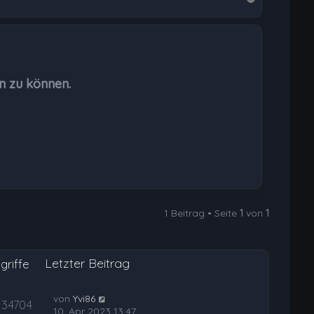
a
c
h
o
b
n zu können.
e
n
1 Beitrag • Seite
1
von
1
Letzter Beitrag
griffe
von
Yvi86
34704
10. Apr 2023 13:47