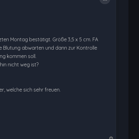
tzten Montag bestätigt. Größe 3,5 x 5 cm. FA
ste Blutung abwarten und dann zur Kontrolle
ung kommen soll.
in nicht weg ist?
r, welche sich sehr freuen.
N