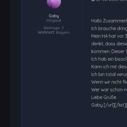
Gaby
Mitglied
Hallo Zusammen! 
Beiträge: 2
Ich brauche dring
Wohnort:
Bayern
Mein HA hat vor 3
denkt, dass diese
kommen. Dieser T
Ich hab ein bissc
Kann ich mit dies
Ich bin total veru
Wenn wir nicht fl
Wer war schon ma
Liebe Grüße
Gaby [/url][/list