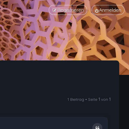
Registrieren
Anmelden
1 Beitrag • Seite
1
von
1
Zitat