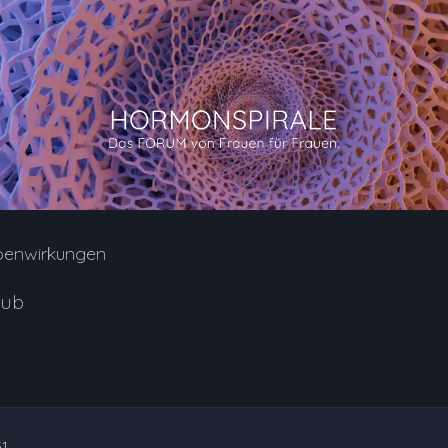
benwirkungen
aub
31