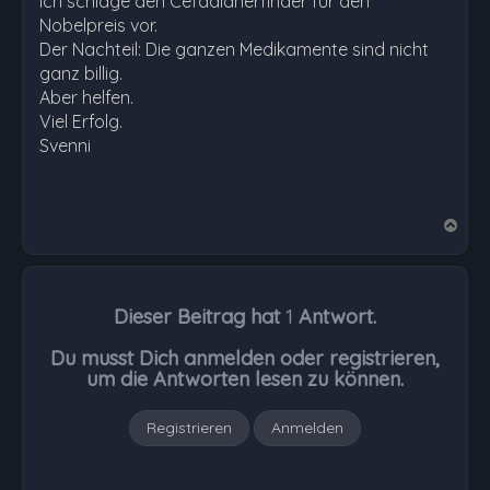
Ich schlage den Cefadianerfinder für den
Nobelpreis vor.
Der Nachteil: Die ganzen Medikamente sind nicht
ganz billig.
Aber helfen.
Viel Erfolg.
Svenni
N
a
c
h
Dieser Beitrag hat
1
Antwort.
o
b
Du musst Dich anmelden oder registrieren,
e
um die Antworten lesen zu können.
n
Registrieren
Anmelden