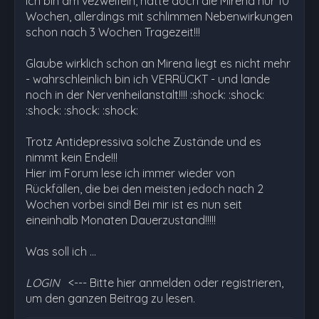
Ich bin am vezweifeln, hatte doch die Mirena nur 10
Wochen, allerdings mit schlimmen Nebenwirkungen
schon nach 3 Wochen Tragezeit!!!
Glaube wirklich schon an Mirena liegt es nicht mehr
- wahrschleinlich bin ich VERRÜCKT - und lande
noch in der Nervenheilanstalt!!!! :shock: :shock:
:shock: :shock: :shock:
Trotz Antidepressiva solche Zustände und es
nimmt kein Ende!!!
Hier im Forum lese ich immer wieder von
Rückfällen, die bei den meisten jedoch nach 2
Wochen vorbei sind! Bei mir ist es nun seit
eineinhalb Monaten Dauerzustand!!!!!
Was soll ich …
LOGIN
<--- Bitte hier anmelden oder registrieren,
um den ganzen Beitrag zu lesen.