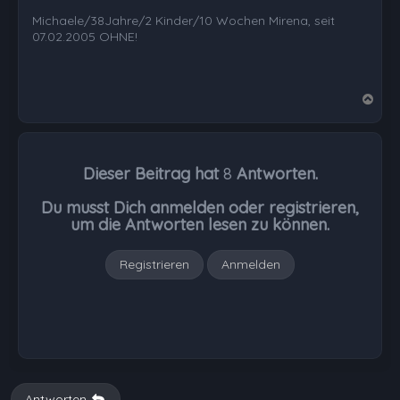
Michaele/38Jahre/2 Kinder/10 Wochen Mirena, seit
07.02.2005 OHNE!
N
a
c
h
Dieser Beitrag hat
8
Antworten.
o
b
Du musst Dich anmelden oder registrieren,
e
um die Antworten lesen zu können.
n
Registrieren
Anmelden
Antworten