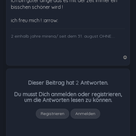
ich bin guter dinge das es mit der zeit immer ein
bisschen schöner wird !
ich freu mich ! :arrow:
2 einhalb jahre mirena/ seit dem 31. august OHNE....
N
a
c
h
Dieser Beitrag hat
2
Antworten.
o
b
Du musst Dich anmelden oder registrieren,
e
um die Antworten lesen zu können.
n
Registrieren
Anmelden