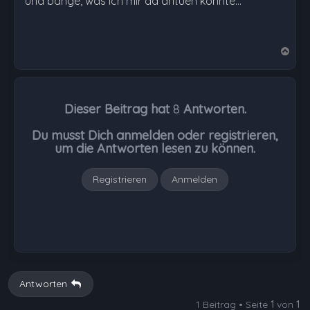
und bange, was ich mir da antuen könnte...
N
a
c
h
Dieser Beitrag hat
8
Antworten.
o
b
Du musst Dich anmelden oder registrieren,
e
um die Antworten lesen zu können.
n
Registrieren
Anmelden
Antworten
1 Beitrag • Seite
1
von
1