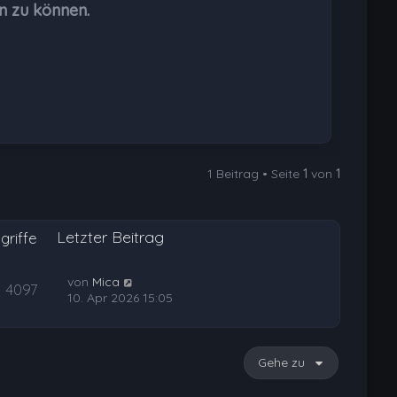
n zu können.
e
n
1 Beitrag • Seite
1
von
1
Letzter Beitrag
griffe
von
Mica
4097
10. Apr 2026 15:05
Gehe zu