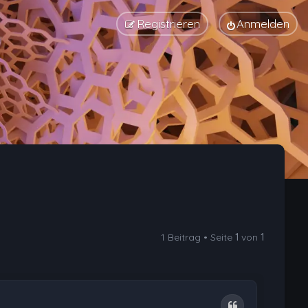
Registrieren
Anmelden
1 Beitrag • Seite
1
von
1
Zitat