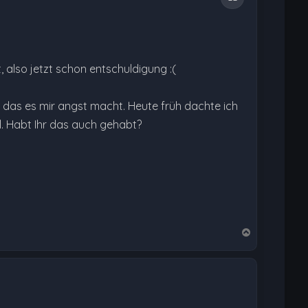
t, also jetzt schon entschuldigung :(
k das es mir angst macht. Heute früh dachte ich
el. Habt Ihr das auch gehabt?
N
a
c
h
o
b