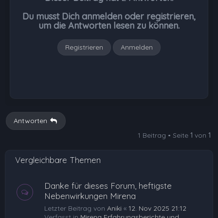
b
Du musst Dich anmelden oder registrieren,
e
um die Antworten lesen zu können.
n
Registrieren
Anmelden
Antworten
1 Beitrag • Seite
1
von
1
Vergleichbare Themen
Danke für dieses Forum, heftigste
Nebenwirkungen Mirena
Letzter Beitrag von
Aniki
«
12. Nov 2025 21:12
Verfasst in
Mirena Erfahrungsberichte und