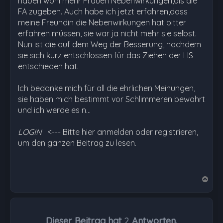
haben wohl mehr Frauen Nebenwirkungen,als die
FA zugeben. Auch habe ich jetzt erfahren,dass
meine Freundin die Nebenwirkungen hat bitter
erfahren müssen, sie war ja nicht mehr sie selbst.
Nun ist die auf dem Weg der Besserung, nachdem
sie sich kurz entschlossen für das Ziehen der HS
entschieden hat.
Ich bedanke mich für all die ehrlichen Meinungen,
sie haben mich bestimmt vor Schlimmeren bewahrt
und ich werde es n…
LOGIN
<--- Bitte hier anmelden oder registrieren,
um den ganzen Beitrag zu lesen.
N
a
c
h
Dieser Beitrag hat
2
Antworten.
o