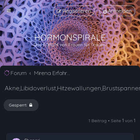
Registrieren
Anmelden
Forum
Mirena Erfahrungsberichte und Nebenwirkungen
Akne,Libidoverlust,Hitzewallungen,Brustspannen
Gesperrt
1 Beitrag • Seite
1
von
1