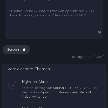
31 Jahre, 1 Kind (2006), Mirena von April bis Nov.2005,
davor Nuvaring, davor div. Pillen. Seit der SS NFP
N
a
c
h
Gesperrt
o
1 Beitrag • Seite
1
von
1
b
e
Vergleichbare Themen
n
Kyleena Akne
Letzter Beitrag von
Sariina
«
10. Jan 2025 21:08
Verfasst in
Kyleena Erfahrungsberichte und
Nebenwirkungen