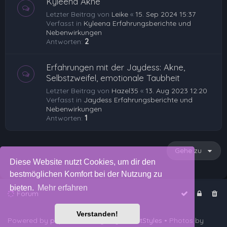
Kyleena Akne
Letzter Beitrag von
Leike
«
15. Sep 2024 15:37
Verfasst in
Kyleena Erfahrungsberichte und
Nebenwirkungen
Antworten:
2
Erfahrungen mit der Jaydess: Akne,
Selbstzweifel, emotionale Taubheit
Letzter Beitrag von
Hazel35
«
13. Aug 2023 12:20
Verfasst in
Jaydess Erfahrungsberichte und
Nebenwirkungen
Antworten:
1
Gehe zu
Diese Website nutzt Cookies, um dir den
bestmöglichen Komfort bei der Nutzung zu
bieten.
Mehr erfahren
Forum
Verstanden!
Powered by
phpBB
™
• Design by
PlanetStyles
• Photos by