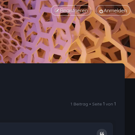
Registrieren
Anmelden
1 Beitrag • Seite
1
von
1
Zitat