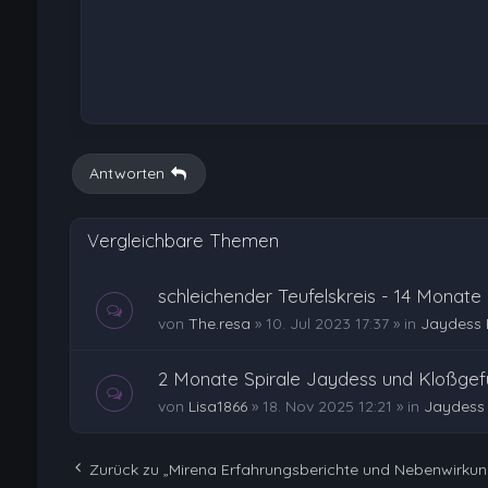
Antworten
Vergleichbare Themen
schleichender Teufelskreis - 14 Monate
von
The.resa
»
10. Jul 2023 17:37
» in
Jaydess 
2 Monate Spirale Jaydess und Kloßgefü
von
Lisa1866
»
18. Nov 2025 12:21
» in
Jaydess 
Zurück zu „Mirena Erfahrungsberichte und Nebenwirku