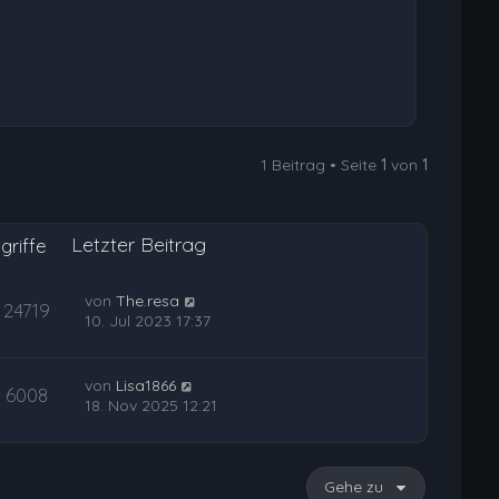
1 Beitrag • Seite
1
von
1
Letzter Beitrag
griffe
von
The.resa
24719
10. Jul 2023 17:37
von
Lisa1866
6008
18. Nov 2025 12:21
Gehe zu