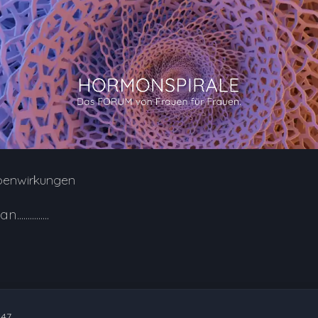
benwirkungen
.........
:47