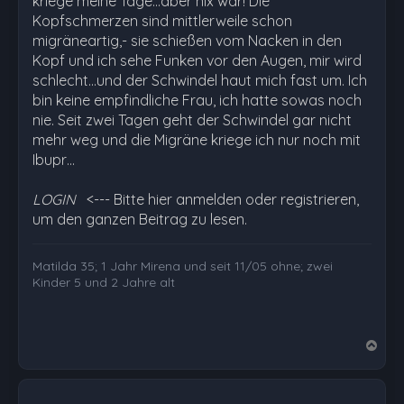
kriege meine Tage...aber nix war! Die
Kopfschmerzen sind mittlerweile schon
migräneartig,- sie schießen vom Nacken in den
Kopf und ich sehe Funken vor den Augen, mir wird
schlecht...und der Schwindel haut mich fast um. Ich
bin keine empfindliche Frau, ich hatte sowas noch
nie. Seit zwei Tagen geht der Schwindel gar nicht
mehr weg und die Migräne kriege ich nur noch mit
Ibupr…
LOGIN
<--- Bitte hier anmelden oder registrieren,
um den ganzen Beitrag zu lesen.
Matilda 35; 1 Jahr Mirena und seit 11/05 ohne; zwei
Kinder 5 und 2 Jahre alt
N
a
c