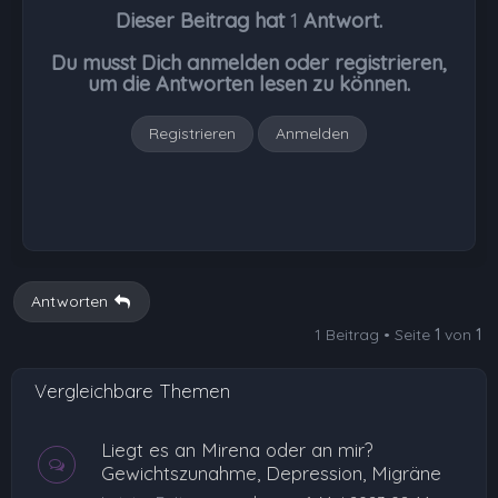
h
Dieser Beitrag hat
1
Antwort.
o
b
Du musst Dich anmelden oder registrieren,
e
um die Antworten lesen zu können.
n
Registrieren
Anmelden
Antworten
1 Beitrag • Seite
1
von
1
Vergleichbare Themen
Liegt es an Mirena oder an mir?
Gewichtszunahme, Depression, Migräne