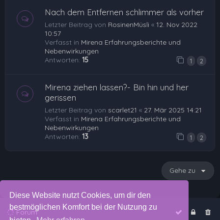
Nach dem Entfernen schlimmer als vorher
Letzter Beitrag von
RosinenMüsli
«
12. Nov 2022
10:57
Verfasst in
Mirena Erfahrungsberichte und
Nebenwirkungen
Antworten:
15
1
2
Mirena ziehen lassen?- Bin hin und her
gerissen
Letzter Beitrag von
scarlet21
«
27. Mär 2025 14:21
Verfasst in
Mirena Erfahrungsberichte und
Nebenwirkungen
Antworten:
13
1
2
Gehe zu
Diese Website nutzt Cookies, um dir den
bestmöglichen Komfort bei der Nutzung zu
Forum