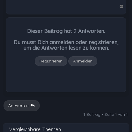
N
a
c
h
Dieser Beitrag hat
2
Antworten.
o
b
Du musst Dich anmelden oder registrieren,
e
um die Antworten lesen zu können.
n
Registrieren
Anmelden
Antworten
1 Beitrag • Seite
1
von
1
Vergleichbare Themen