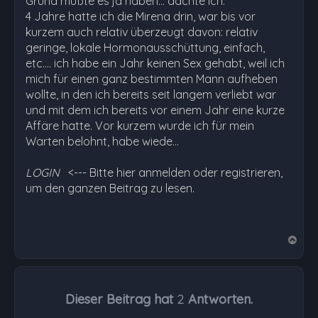
Grund mußte es ja haben... dachte ich.
4 Jahre hatte ich die Mirena drin, war bis vor
kurzem auch relativ überzeugt davon: relativ
geringe, lokale Hormonausschüttung, einfach,
etc.... ich habe ein Jahr keinen Sex gehabt, weil ich
mich für einen ganz bestimmten Mann aufheben
wollte, in den ich bereits seit langem verliebt war
und mit dem ich bereits vor einem Jahr eine kurze
Affäre hatte. Vor kurzem wurde ich für mein
Warten belohnt, habe wiede…
LOGIN
<--- Bitte hier anmelden oder registrieren,
um den ganzen Beitrag zu lesen.
N
a
c
h
Dieser Beitrag hat
2
Antworten.
o
b