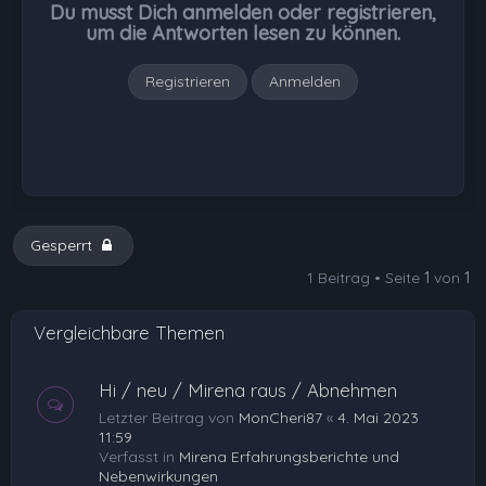
Du musst Dich anmelden oder registrieren,
e
um die Antworten lesen zu können.
n
Registrieren
Anmelden
Gesperrt
1 Beitrag • Seite
1
von
1
Vergleichbare Themen
Hi / neu / Mirena raus / Abnehmen
Letzter Beitrag von
MonCheri87
«
4. Mai 2023
11:59
Verfasst in
Mirena Erfahrungsberichte und
Nebenwirkungen