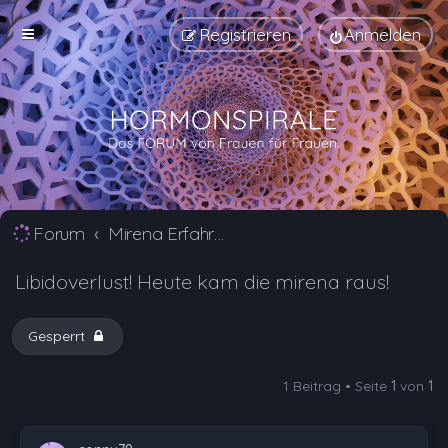
Registrieren
Anmelden
Forum
Mirena Erfahrungsberichte und Nebenwirkungen
Libidoverlust! Heute kam die mirena raus!
Gesperrt
1 Beitrag • Seite
1
von
1