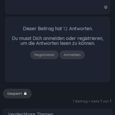
N
a
c
h
Dieser Beitrag hat
12
Antworten.
o
b
Du musst Dich anmelden oder registrieren,
e
um die Antworten lesen zu können.
n
Registrieren
Anmelden
Gesperrt
1 Beitrag • Seite
1
von
1
Vergleichbare Themen