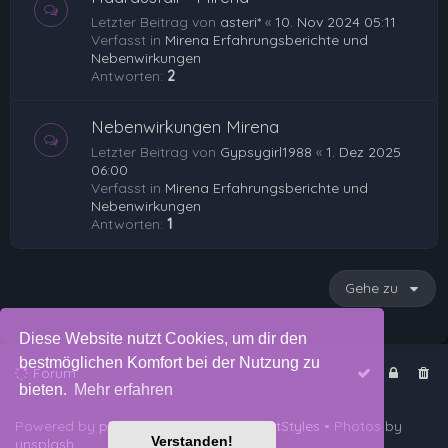
Letzter Beitrag von
asteri*
«
10. Nov 2024 05:11
Verfasst in
Mirena Erfahrungsberichte und
Nebenwirkungen
Antworten:
2
Nebenwirkungen Mirena
Letzter Beitrag von
Gypsygirl1988
«
1. Dez 2025
06:00
Verfasst in
Mirena Erfahrungsberichte und
Nebenwirkungen
Antworten:
1
Gehe zu
Diese Website nutzt Cookies, um dir den
bestmöglichen Komfort bei der Nutzung zu
Forum
bieten.
Mehr erfahren
Powered by
phpBB
™
• Design by
PlanetStyles
• Photos by
Verstanden!
unsplash