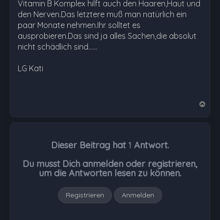
Vitamin B Komplex hilft auch den Haaren,Haut und
den Nerven.Das letztere muß man natürlich ein
paar Monate nehmen.Ihr solltet es
ausprobieren.Das sind ja alles Sachen,die absolut
nicht schädlich sind......
LG Kati
N
a
c
h
Dieser Beitrag hat
1
Antwort.
o
b
Du musst Dich anmelden oder registrieren,
e
um die Antworten lesen zu können.
n
Registrieren
Anmelden