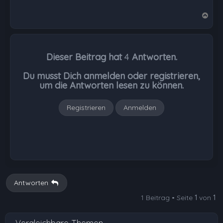
N
a
c
h
Dieser Beitrag hat
4
Antworten.
o
b
Du musst Dich anmelden oder registrieren,
e
um die Antworten lesen zu können.
n
Registrieren
Anmelden
Antworten
1 Beitrag • Seite
1
von
1
Vergleichbare Themen