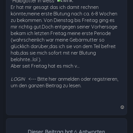
"Halbgötter in weiss"
Er hat mir gesagt das ich damit rechnen
könnte,meine erste Blutung nach ca. 6-8 Wochen
zu bekommen. Von Dienstag bis Freitag ging es
mir richtig gut.Doch entgegen seiner Vorhersage
bekam ich letzten Freitag meine erste Periode
(wahrscheinlich war meine Gebärmutter so
glücklich darüber,das ich sie von dem Teil befreit
hab,das sie mich sofort mit ner Blutung
belohnte...lol ).
Aber seit Freitag hat es mich v…
LOGIN
<--- Bitte hier anmelden oder registrieren,
um den ganzen Beitrag zu lesen.
N
a
c
h
Dieser Beitrag hat
6
Antworten.