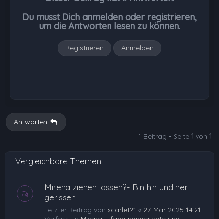
o
b
Du musst Dich anmelden oder registrieren,
e
um die Antworten lesen zu können.
n
Registrieren
Anmelden
Antworten
1 Beitrag • Seite
1
von
1
Vergleichbare Themen
Mirena ziehen lassen?- Bin hin und her
gerissen
Letzter Beitrag von
scarlet21
«
27. Mär 2025 14:21
Verfasst in
Mirena Erfahrungsberichte und