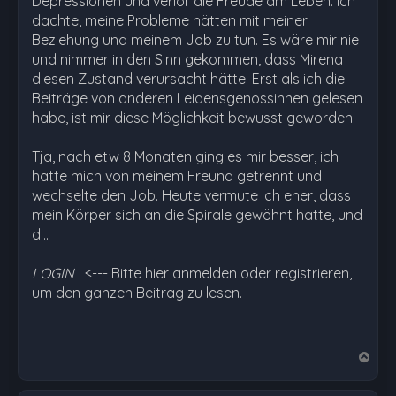
Depressionen und verlor die Freude am Leben. Ich
dachte, meine Probleme hätten mit meiner
Beziehung und meinem Job zu tun. Es wäre mir nie
und nimmer in den Sinn gekommen, dass Mirena
diesen Zustand verursacht hätte. Erst als ich die
Beiträge von anderen Leidensgenossinnen gelesen
habe, ist mir diese Möglichkeit bewusst geworden.
Tja, nach etw 8 Monaten ging es mir besser, ich
hatte mich von meinem Freund getrennt und
wechselte den Job. Heute vermute ich eher, dass
mein Körper sich an die Spirale gewöhnt hatte, und
d…
LOGIN
<--- Bitte hier anmelden oder registrieren,
um den ganzen Beitrag zu lesen.
N
a
c