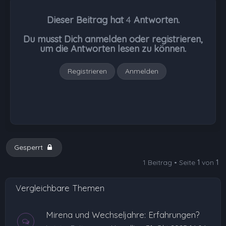
h
Dieser Beitrag hat
4
Antworten.
o
b
Du musst Dich anmelden oder registrieren,
e
um die Antworten lesen zu können.
n
Registrieren
Anmelden
Gesperrt
1 Beitrag • Seite
1
von
1
Vergleichbare Themen
Mirena und Wechseljahre: Erfahrungen?