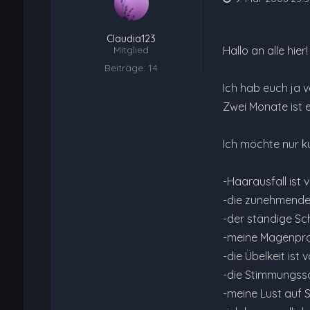
Claudia123
Mitglied
Hallo an alle hier!
Beiträge: 14
Ich hab euch ja v
Zwei Monate ist e
Ich möchte nur ku
-Haarausfall ist 
-die zunehmende
-der ständige Sch
-meine Magenpro
-die Übelkeit ist 
-die Stimmungssc
-meine Lust auf 