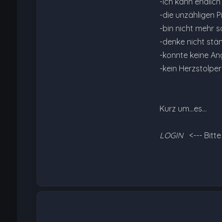
-ich kann endlich
-die unzähligen 
-bin nicht mehr 
-denke nicht stä
-konnte keine Ang
-kein Herzstolpe
Kurz um...es…
LOGIN
<--- Bitt