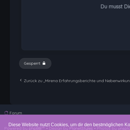
Du musst Di
Gesperrt
Zurück zu „Mirena Erfahrungsberichte und Nebenwirku
Forum
Diese Website nutzt Cookies, um dir den bestmöglichen Ko
Powered by
phpBB
™
• Design by
PlanetStyles
• Photos by
unspl