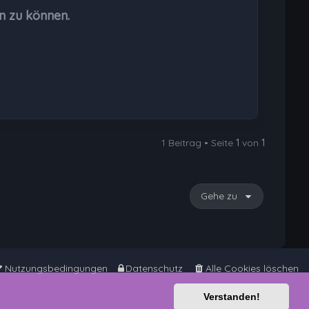
b
n zu können.
e
n
1 Beitrag • Seite
1
von
1
Gehe zu
Nutzungsbedingungen
Datenschutz
Alle Cookies löschen
Verstanden!