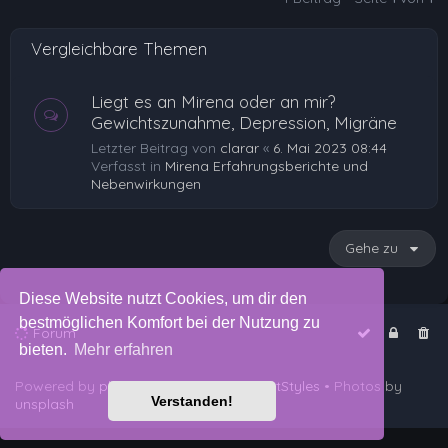
b
e
Vergleichbare Themen
n
Liegt es an Mirena oder an mir?
Gewichtszunahme, Depression, Migräne
Letzter Beitrag von
clarar
«
6. Mai 2023 08:44
Verfasst in
Mirena Erfahrungsberichte und
Nebenwirkungen
Gehe zu
Diese Website nutzt Cookies, um dir den
bestmöglichen Komfort bei der Nutzung zu
Forum
bieten.
Mehr erfahren
Powered by
phpBB
™
• Design by
PlanetStyles
• Photos by
Verstanden!
unsplash