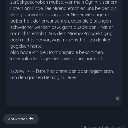
zurückgeschoben mußte, war mein Gyn mit seinem
Latein am Ende. Die Mirena erschien uns beiden als
einzig sinnvolle Lösung. Über Nebenwirkungen -
außer halt der erwünschten, dass die Blutungen
schwächer werden bzw. ganz ausbleiben - hat er
mir nichts erzählt. Aus dem Mirena-Prospekt ging
auch nichts hervor, was mir ernsthaft zu denken
gegeben hätte.
Also habe ich die Hormonspirale bekommen.
Innerhalb der folgenden zwei Jahre habe ich …
LOGIN
<--- Bitte hier anmelden oder registrieren,
um den ganzen Beitrag zu lesen.
N
a
c
h
Antworten
o
1 Beitrag • Seite
1
von
1