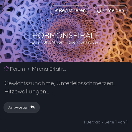
Registrieren
Anmelden
Forum
Mirena Erfahrungsberichte und Nebenwirkungen
Gewichtszunahme, Unterleibsschmerzen,
Hitzewallungen...
Antworten
1 Beitrag • Seite
1
von
1