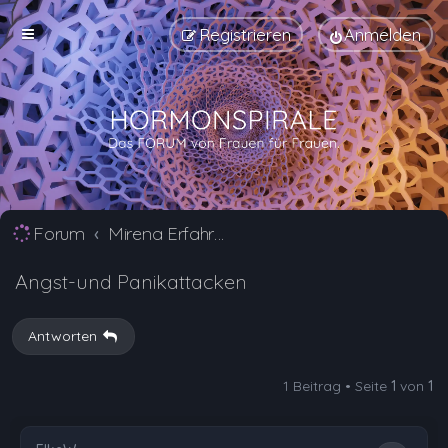
Registrieren
Anmelden
Forum
Mirena Erfahrungsberichte und Nebenwirkungen
Angst-und Panikattacken
Antworten
1 Beitrag • Seite
1
von
1