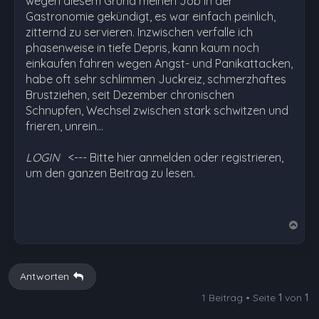
wegen diesem Grund meinen Job in der
Gastronomie gekündigt, es war einfach peinlich,
zitternd zu servieren. Inzwischen verfalle ich
phasenweise in tiefe Depris, kann kaum noch
einkaufen fahren wegen Angst- und Panikattacken,
habe oft sehr schlimmen Juckreiz, schmerzhaftes
Brustziehen, seit Dezember chronischen
Schnupfen, Wechsel zwischen stark schwitzen und
frieren, unrein…
LOGIN
<--- Bitte hier anmelden oder registrieren,
um den ganzen Beitrag zu lesen.
N
a
c
h
Antworten
o
1 Beitrag • Seite
1
von
1
b
e