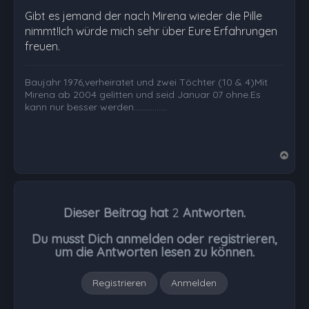
Gibt es jemand der nach Mirena wieder die Pille
nimmt!Ich würde mich sehr über Eure Erfahrungen
freuen.
Baujahr 1976,verheiratet und zwei Töchter (10 & 4)Mit
Mirena ab 2004 gelitten und seid Januar 07 ohne.Es
kann nur besser werden................
N
a
c
h
Dieser Beitrag hat
2
Antworten.
o
b
Du musst Dich anmelden oder registrieren,
e
um die Antworten lesen zu können.
n
Registrieren
Anmelden