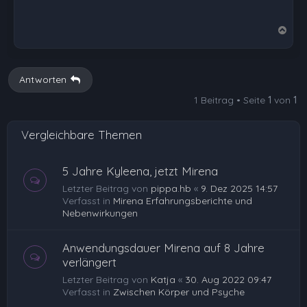
N
a
c
h
Antworten
o
1 Beitrag • Seite
1
von
1
b
e
Vergleichbare Themen
n
5 Jahre Kyleena, jetzt Mirena
Letzter Beitrag von
pippa.hb
«
9. Dez 2025 14:57
Verfasst in
Mirena Erfahrungsberichte und
Nebenwirkungen
Anwendungsdauer Mirena auf 8 Jahre
verlängert
Letzter Beitrag von
Katja
«
30. Aug 2022 09:47
Verfasst in
Zwischen Körper und Psyche