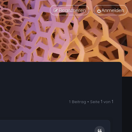
Registrieren
Anmelden
1 Beitrag • Seite
1
von
1
Zitat