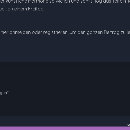
er künstliche Hormone so wie ich und somit flog das Teil ein
g., an einem Freitag.
e hier anmelden oder registrieren, um den ganzen Beitrag zu l
ngen“