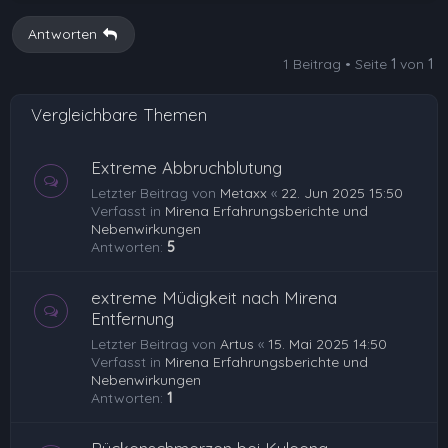
c
h
Antworten
o
1 Beitrag • Seite
1
von
1
b
e
Vergleichbare Themen
n
Extreme Abbruchblutung
Letzter Beitrag von
Metaxx
«
22. Jun 2025 15:50
Verfasst in
Mirena Erfahrungsberichte und
Nebenwirkungen
Antworten:
5
extreme Müdigkeit nach Mirena
Entfernung
Letzter Beitrag von
Artus
«
15. Mai 2025 14:50
Verfasst in
Mirena Erfahrungsberichte und
Nebenwirkungen
Antworten:
1