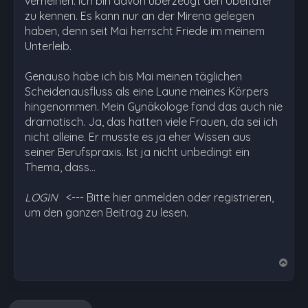
verneinen. Ich bin davon überzeugt den Übeltäter
zu kennen. Es kann nur an der Mirena gelegen
haben, denn seit Mai herrscht Friede im meinem
Unterleib.
Genauso habe ich bis Mai meinen täglichen
Scheidenausfluss als eine Laune meines Körpers
hingenommen. Mein Gynäkologe fand das auch nie
dramatisch. Ja, das hätten viele Frauen, da sei ich
nicht alleine. Er musste es ja eher Wissen aus
seiner Berufspraxis. Ist ja nicht unbedingt ein
Thema, dass…
LOGIN
<--- Bitte hier anmelden oder registrieren,
um den ganzen Beitrag zu lesen.
N
a
c
h