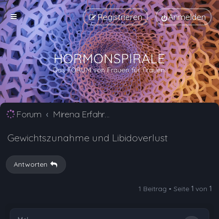
Registrieren
Anmelden
Forum
Mirena Erfahrungsberichte und Nebenwirkungen
Gewichtszunahme und Libidoverlust
Antworten
1 Beitrag • Seite
1
von
1