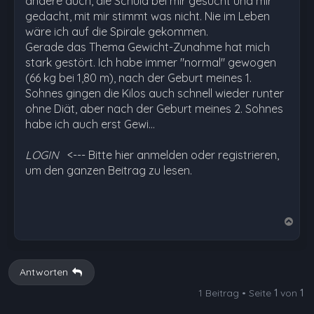
andere auch, die Schuld bei mir gesucht und mir
gedacht, mit mir stimmt was nicht. Nie im Leben
wäre ich auf die Spirale gekommen.
Gerade das Thema Gewicht-Zunahme hat mich
stark gestört. Ich habe immer "normal" gewogen
(66 kg bei 1,80 m), nach der Geburt meines 1.
Sohnes gingen die Kilos auch schnell wieder runter
ohne Diät, aber nach der Geburt meines 2. Sohnes
habe ich auch erst Gewi…
LOGIN
<--- Bitte hier anmelden oder registrieren,
um den ganzen Beitrag zu lesen.
N
a
c
h
Antworten
o
1 Beitrag • Seite
1
von
1
b
e