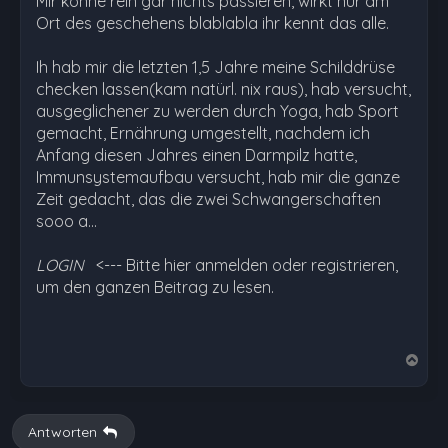
Mir könne rein gar nichts passieren, wirkt nur am
Ort des geschehens blablabla ihr kennt das alle.
Ih hab mir die letzten 1,5 Jahre meine Schilddrüse
checken lassen(kam natürl. nix raus), hab versucht,
ausgeglichener zu werden durch Yoga, hab Sport
gemacht, Ernährung umgestellt, nachdem ich
Anfang diesen Jahres einen Darmpilz hatte,
Immunsystemaufbau versucht, hab mir die ganze
Zeit gedacht, das die zwei Schwangerschaften
sooo a…
LOGIN
<--- Bitte hier anmelden oder registrieren,
um den ganzen Beitrag zu lesen.
N
a
c
h
Antworten
o