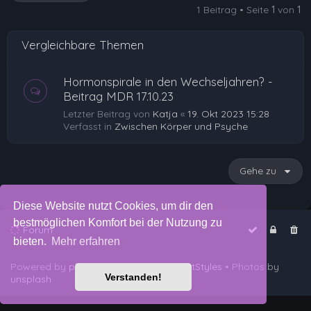
1 Beitrag • Seite
1
von
1
b
e
Vergleichbare Themen
n
Hormonspirale in den Wechseljahren? -
Beitrag MDR 17.10.23
Letzter Beitrag von
Katja
«
19. Okt 2023 15:28
Verfasst in
Zwischen Körper und Psyche
Gehe zu
Diese Website nutzt Cookies, um dir den
bestmöglichen Komfort bei der Nutzung zu
Forum
bieten.
Mehr erfahren
Powered by
phpBB
™
• Design by
PlanetStyles
• Photos by
Verstanden!
unsplash