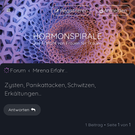
Registrieren
Anmelden
Forum
Mirena Erfahrungsberichte und Nebenwirkungen
Zysten, Panikattacken, Schwitzen,
Erkältungen...
Antworten
1 Beitrag • Seite
1
von
1