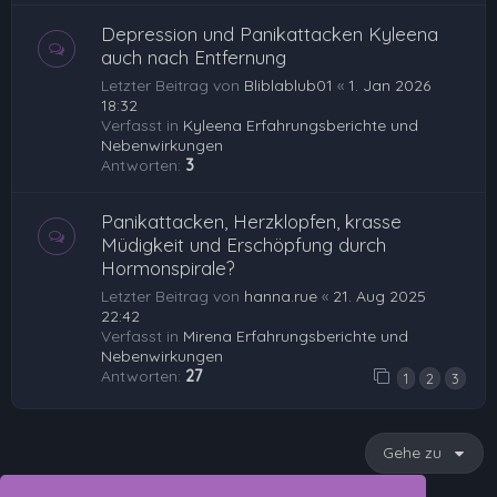
Depression und Panikattacken Kyleena
auch nach Entfernung
Letzter Beitrag von
Bliblablub01
«
1. Jan 2026
18:32
Verfasst in
Kyleena Erfahrungsberichte und
Nebenwirkungen
Antworten:
3
Panikattacken, Herzklopfen, krasse
Müdigkeit und Erschöpfung durch
Hormonspirale?
Letzter Beitrag von
hanna.rue
«
21. Aug 2025
22:42
Verfasst in
Mirena Erfahrungsberichte und
Nebenwirkungen
Antworten:
27
1
2
3
Gehe zu