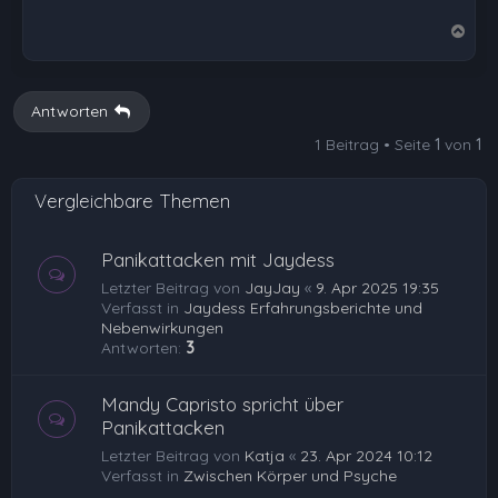
N
a
c
h
Antworten
o
1 Beitrag • Seite
1
von
1
b
e
Vergleichbare Themen
n
Panikattacken mit Jaydess
Letzter Beitrag von
JayJay
«
9. Apr 2025 19:35
Verfasst in
Jaydess Erfahrungsberichte und
Nebenwirkungen
Antworten:
3
Mandy Capristo spricht über
Panikattacken
Letzter Beitrag von
Katja
«
23. Apr 2024 10:12
Verfasst in
Zwischen Körper und Psyche