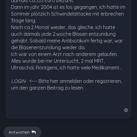
damals ca.335 Euro bezahlt.
Dann im jahr 2004 ist es los gegangen, ich hatte im
Sommer plötzlich Schwindelattacke mit erbrechen
3tage lang.
Nach ca.2 Monat wieder, das gleiche. Ich hatte
auch damals jede 2.woche Blasen entzundung
gehabt. Sobald meine Antibiotikum fertig war, war
die Blasenentzundung wieder da.
Ich war von einem Arzt nach anderem gelaufen.
Alles wurde bei mir Untersucht, 2 mal MRT,
Ultraschal, Röntgens, ich hatte viele Medikament…
LOGIN
<--- Bitte hier anmelden oder registrieren,
um den ganzen Beitrag zu lesen.
N
a
c
h
Antworten
o