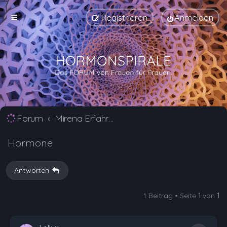
Registrieren
Anmelden
Forum
Mirena Erfahrungsberichte und Nebenwirkungen
Hormone
Antworten
1 Beitrag • Seite
1
von
1