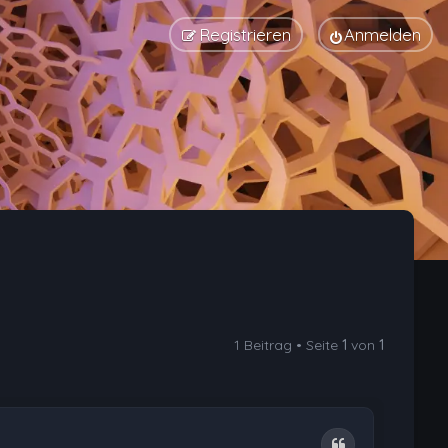
Registrieren
Anmelden
1 Beitrag • Seite
1
von
1
Zitat