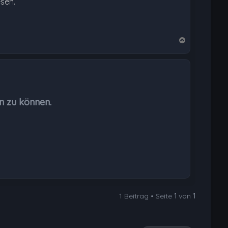
esen.
N
a
c
h
o
b
n zu können.
e
n
1 Beitrag • Seite
1
von
1