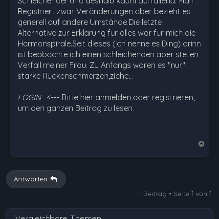
Schleichender und deshalb kaum auffallend. Man
Registriert zwar Veränderungen aber bezieht es
generell auf andere Umstände.Die letzte
Alternative zur Erklärung für alles war für mich die
Hormonspirale.Seit dieses (Ich nenne es Ding) drinn
ist beobachte ich einen schleichenden aber steten
Verfall meiner Frau. Zu Anfangs waren es "nur"
starke Rückenschmerzen,ziehe…
LOGIN
<--- Bitte hier anmelden oder registrieren,
um den ganzen Beitrag zu lesen.
N
a
c
h
Antworten
o
1 Beitrag • Seite
1
von
1
b
e
Vergleichbare Themen
n