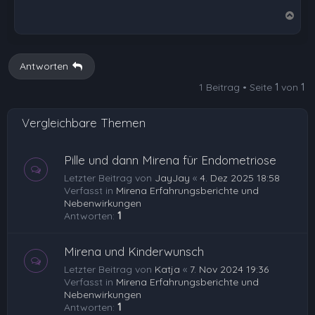
N
a
c
h
Antworten
o
1 Beitrag • Seite
1
von
1
b
e
Vergleichbare Themen
n
Pille und dann Mirena für Endometriose
Letzter Beitrag von
JayJay
«
4. Dez 2025 18:58
Verfasst in
Mirena Erfahrungsberichte und
Nebenwirkungen
Antworten:
1
Mirena und Kinderwunsch
Letzter Beitrag von
Katja
«
7. Nov 2024 19:36
Verfasst in
Mirena Erfahrungsberichte und
Nebenwirkungen
Antworten:
1