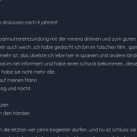
ch draussen nach 4 jahren!!
ebärmutterentzündung mit der mirena drinnen und zum guten 
it auch wech...ich habe gedacht ich bin im falschen film , 
ehr ist, das übelste ich lebe hier in spanien und andere lände
al im net informiert und habe einen schock bekommen...diese
habe sie nicht mehr alle.
 auf meinen Mann
ag und nacht
rzen
in den händen
 die letzten vier jahre begleiten dürfen...und nu ist schluss si