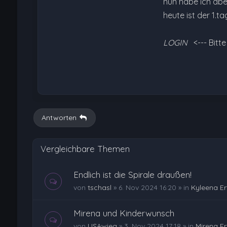
nun habe ich abe
heute ist der 1.t
LOGIN
<--- Bitt
Antworten
Vergleichbare Themen
Endlich ist die Spirale draußen!
von
tschasl
»
6. Nov 2024 16:20
» in
Kyleena E
Mirena und Kinderwunsch
von
LISAwieg
»
3. Nov 2024 17:18
» in
Mirena E