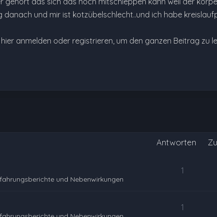
r gehört das sich das noch mitschleppen kann weil der körpe
ag danach und mir ist kotzübelschlecht..und ich habe kreislauf
e hier anmelden oder registrieren, um den ganzen Beitrag zu l
Antworten
Zu
1
rfahrungsberichte und Nebenwirkungen
1
rfahrungsberichte und Nebenwirkungen