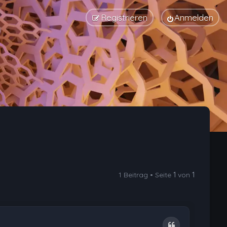
Registrieren
Anmelden
1 Beitrag • Seite
1
von
1
Zitat