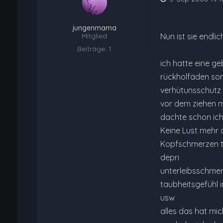
jungenmama
Mitglied
Nun ist sie endli
Beiträge: 1
ich hatte eine g
rückholfäden som
verhütunsschutz m
vor dem ziehen m
dachte schon ich 
Keine Lust mehr
Kopfschmerzen t
depri
unterleibsschme
taubheitsgefühl 
usw
alles das hat mich