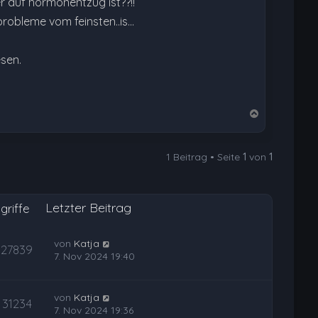
r auf hormonentzug ist??!!
probleme vom feinsten..is…
esen.
N
a
c
1 Beitrag • Seite
1
von
1
h
o
b
Letzter Beitrag
e
griffe
n
von
Katja
27839
7. Nov 2024 19:40
von
Katja
31234
7. Nov 2024 19:36