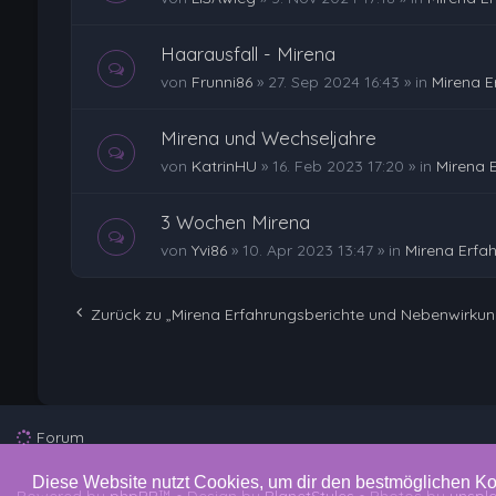
Haarausfall - Mirena
von
Frunni86
»
27. Sep 2024 16:43
» in
Mirena E
Mirena und Wechseljahre
von
KatrinHU
»
16. Feb 2023 17:20
» in
Mirena 
3 Wochen Mirena
von
Yvi86
»
10. Apr 2023 13:47
» in
Mirena Erfa
Zurück zu „Mirena Erfahrungsberichte und Nebenwirku
Forum
Diese Website nutzt Cookies, um dir den bestmöglichen Ko