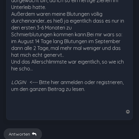
aufgewacht bin, da ich so ein heftige Ziehen im
Unterleib hatte.
Außerdem waren meine Blutungen völlig
durcheinander...es hieß ja eigentlich dass es nur in
den ersten 3-6 Monaten zu
Schmierblutungen kommen kann.Bei mir wars so:
im August 14 Tage lang Blutungen im September
dann alle 2 Tage, mal mehr mal weniger und das
hat mich echt genervt..
Und das Allerschlimmste war eigentlich, so wie ich
hie scho…
LOGIN
<--- Bitte hier anmelden oder registrieren,
um den ganzen Beitrag zu lesen.
N
a
c
h
Antworten
o