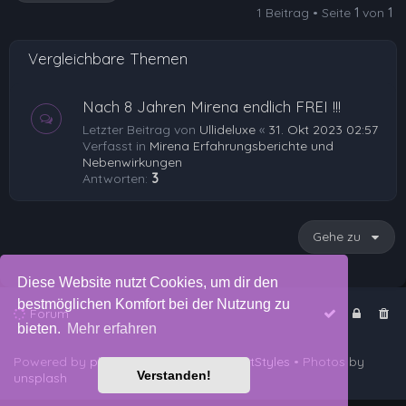
1 Beitrag • Seite
1
von
1
b
e
Vergleichbare Themen
n
Nach 8 Jahren Mirena endlich FREI !!!
Letzter Beitrag von
Ullideluxe
«
31. Okt 2023 02:57
Verfasst in
Mirena Erfahrungsberichte und
Nebenwirkungen
Antworten:
3
Gehe zu
Diese Website nutzt Cookies, um dir den
bestmöglichen Komfort bei der Nutzung zu
Forum
bieten.
Mehr erfahren
Powered by
phpBB
™
• Design by
PlanetStyles
• Photos by
Verstanden!
unsplash