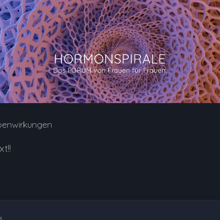
benwirkungen
t!!
5