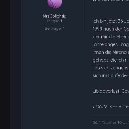
MrsGolightly
Mitglied
Ich bin jetzt 36 
Beiträge: 1
1999 nach der Geb
der mir die Mire
jahrelanges Trag
ihnen die Mirena 
gehabt, die ich n
ließ sich zunäch
sich im Laufe der
Libidoverlust, G
LOGIN
<--- Bitt
36, 1 Tochter 10 J.