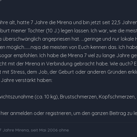
Jahre alt, hatte 7 Jahre die Mirena und bin jetzt seit 22,5 Jahr
urt meiner Tochter (10 J.) legen lassen. Ich war, wie die mei
na überschwänglich angepriesen hat. ...geringe und nur loka
en möglich.......naja die meisten von Euch kennen das. Ich h
sogar empfohlen. Ich habe die Mirena 7 viel zu lange Jahre g
icht mit der Mirena in Verbindung gebracht habe. Wie auch? E
st mit Stress, dem Job, der Geburt oder anderen Gründen erkl
 Jahre verstärkt haben:
ewichtszunahme (ca. 10 kg), Brustschmerzen, Kopfschmerzen, 
e hier anmelden oder registrieren, um den ganzen Beitrag zu l
, 7 Jahre Mirena, seit Mai 2006 ohne