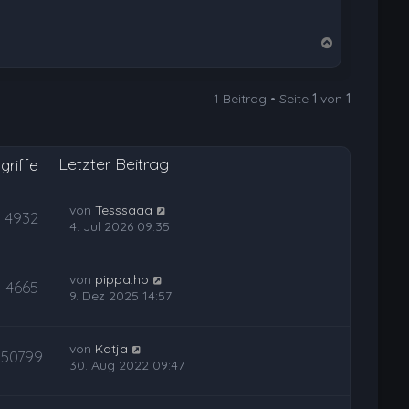
N
a
c
1 Beitrag • Seite
1
von
1
h
o
b
Letzter Beitrag
e
griffe
n
von
Tesssaaa
4932
4. Jul 2026 09:35
von
pippa.hb
4665
9. Dez 2025 14:57
von
Katja
50799
30. Aug 2022 09:47