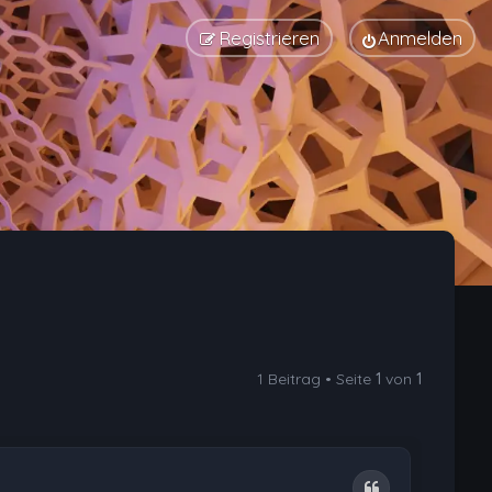
Registrieren
Anmelden
1 Beitrag • Seite
1
von
1
Zitat