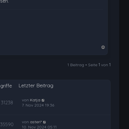
esen.
N
a
c
1 Beitrag • Seite
1
von
1
h
o
b
Letzter Beitrag
e
griffe
n
von
Katja
31238
7. Nov 2024 19:36
von
asteri*
35590
10. Nov 2024 05:11