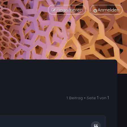
Registrieren
Anmelden
1 Beitrag • Seite
1
von
1
Zitat