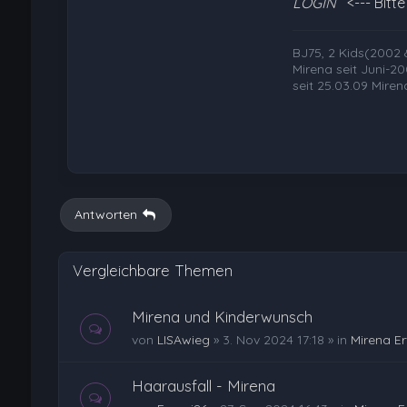
LOGIN
<--- Bitt
BJ75, 2 Kids(2002 
Mirena seit Juni-2
seit 25.03.09 Mirenaf
Antworten
Vergleichbare Themen
Mirena und Kinderwunsch
von
LISAwieg
»
3. Nov 2024 17:18
» in
Mirena E
Haarausfall - Mirena