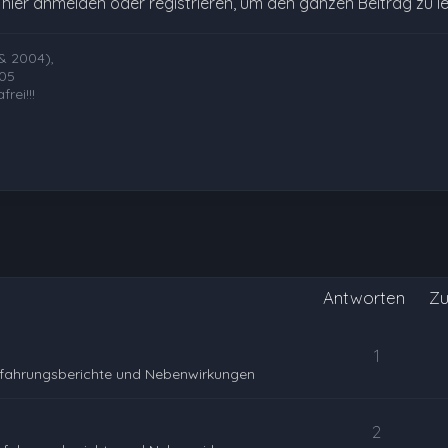
e hier anmelden oder registrieren, um den ganzen Beitrag zu l
& 2004),
005
rei!!!
Antworten
Zu
1
rfahrungsberichte und Nebenwirkungen
2