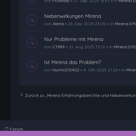
von
Frunni86
»
27. Sep 2024 16:43
» in
Mirena E
Nebenwirkungen Mirena
von
Alena
»
26. Dez 2024 23:00
» in
Mirena Er
Nur Probleme mit Mirena
von
C1989
»
21. Aug 2025 13:12
» in
Mirena Erf
Ist Mirena das Problem?
von
Normi210402
»
4. Okt 2025 21:26
» in
Mire
Zurück zu „Mirena Erfahrungsberichte und Nebenwirku
Forum