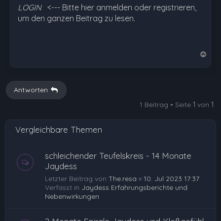
LOGIN
<--- Bitte hier anmelden oder registrieren,
um den ganzen Beitrag zu lesen.
N
a
c
h
Antworten
o
1 Beitrag • Seite
1
von
1
b
e
Vergleichbare Themen
n
schleichender Teufelskreis - 14 Monate
Jaydess
Letzter Beitrag von
The.resa
«
10. Jul 2023 17:37
Verfasst in
Jaydess Erfahrungsberichte und
Nebenwirkungen