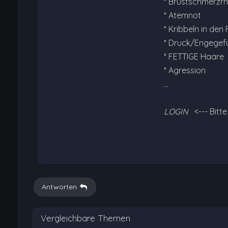
* Brustschmerzrn
* Atemnot
* Kribbeln in den
* Druck/Engegefü
* FETTIGE Haare
* Agression
…
LOGIN
<--- Bitt
Antworten
Vergleichbare Themen