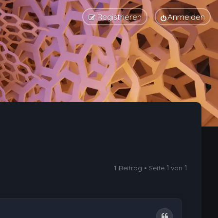
Registrieren
Anmelden
1 Beitrag • Seite
1
von
1
Zitat