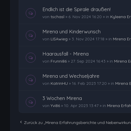
Endlich ist die Spirale draußen!
von
tschasl
»
6. Nov 2024 16:20
» in
Kyleena E
Mirena und Kinderwunsch
von
LISAwieg
»
3. Nov 2024 17:18
» in
Mirena E
Haarausfall - Mirena
von
Frunni86
»
27. Sep 2024 16:43
» in
Mirena E
Mirena und Wechseljahre
von
KatrinHU
»
16. Feb 2023 17:20
» in
Mirena 
3 Wochen Mirena
von
Yvi86
»
10. Apr 2023 13:47
» in
Mirena Erfa
Zurück zu „Mirena Erfahrungsberichte und Nebenwirku